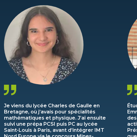
Je viens du lycée Charles de Gaulle en
Étu
Bretagne, où j’avais pour spécialités
Emm
mathématiques et physique. J’ai ensuite
des
suivi une prépa PCSI puis PC au lycée
act
Saint-Louis à Paris, avant d’intégrer IMT
Pré
Nord Europe via le concours Mines-
que