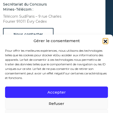
Secrétariat du Concours
Mines-Télécom :
Télécom SudParis – 9 rue Charles
Fourier 91011 Évry Cedex
Nous contacter
Gérer le consentement
Documentation
Pour offrir les meilleures expériences, nous utilisons des technologies
Espace Presse
telles que les cookies pour stocker et/ou accéder aux informations des
Protection des données à caractère personnel
appareils. Le fait de consentir à ces technologies nous permettra de
traiter des données telles que le comportement de navigation ou les ID
Mentions légales
uniques sur ce site. Le fait de ne pas consentir ou de retirer son
Administrateur
consentement peut avoir un effet négatif sur certaines caractéristiques
et fonctions.
Politique de cookies (UE)
[wt_cli_manage_consent]
Accepter
Refuser