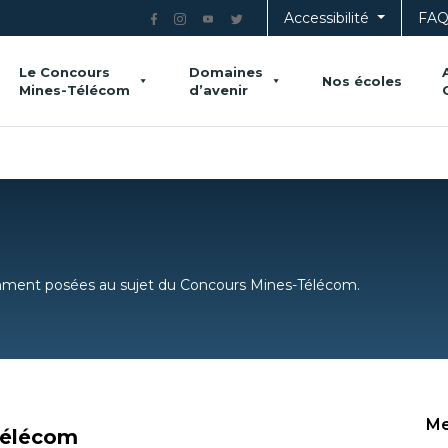
Accessibilité
FA
Le Concours
Domaines
Nos écoles
Mines-Télécom
d’avenir
mment posées au sujet du Concours Mines-Télécom.
Me
Télécom