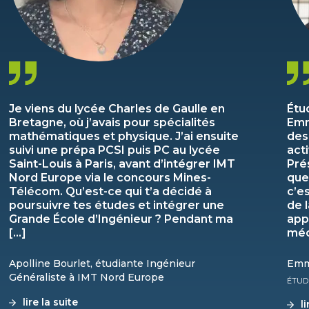
Je viens du lycée Charles de Gaulle en
Étu
Bretagne, où j’avais pour spécialités
Emm
mathématiques et physique. J’ai ensuite
des
suivi une prépa PCSI puis PC au lycée
act
Saint-Louis à Paris, avant d’intégrer IMT
Pré
Nord Europe via le concours Mines-
que
Télécom. Qu’est-ce qui t’a décidé à
c’e
poursuivre tes études et intégrer une
de 
Grande École d’Ingénieur ? Pendant ma
app
[…]
méc
Apolline Bourlet, étudiante Ingénieur
Emm
Généraliste à IMT Nord Europe
ÉTUD
lire la suite
l