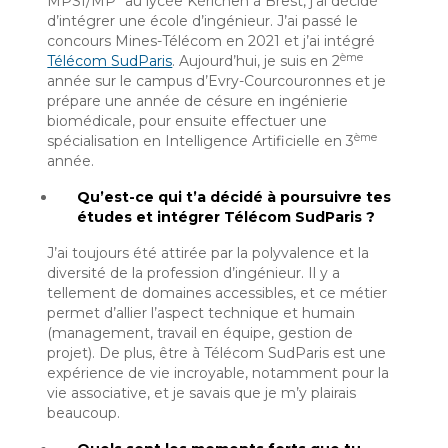
MPSI/MP* au lycée Kérichen à Brest, j’ai décidé
d’intégrer une école d’ingénieur. J’ai passé le
concours Mines-Télécom en 2021 et j’ai intégré
ème
Télécom SudParis
. Aujourd’hui, je suis en 2
année sur le campus d’Evry-Courcouronnes et je
prépare une année de césure en ingénierie
biomédicale, pour ensuite effectuer une
ème
spécialisation en Intelligence Artificielle en 3
année.
Qu’est-ce qui t’a décidé à poursuivre tes
études et intégrer Télécom SudParis ?
J’ai toujours été attirée par la polyvalence et la
diversité de la profession d’ingénieur. Il y a
tellement de domaines accessibles, et ce métier
permet d’allier l’aspect technique et humain
(management, travail en équipe, gestion de
projet). De plus, être à Télécom SudParis est une
expérience de vie incroyable, notamment pour la
vie associative, et je savais que je m’y plairais
beaucoup.