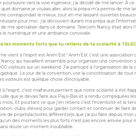
poursuivre vers la voie ingénieur, j’ai décidé de me lancer. À c
 quel domaine je voulais aller, alors la prépa m’a permis de me l
e me correspondait le mieux, tout en me laissant ouvertes beauco
réussite pour moi : j’ai découvert durant ma prépa que l’informat
 de me spécialiser dans ce domaine. Telecom Nancy était alors l’
ns le numérique et une ambiance conviviale.
té
les moments forts que tu retiens de ta scolarité à TEL
e vient à l’esprit est Anim’Est ! Anim’Est c’est une association
Nancy qui travaillent ensemble pour organiser une convention sur
000 visiteurs sur un weekend. J’ai participé à l’organisation de l
istique. Le jour de la convention, voir la concrétisation de tout n
des visiteurs est quelque chose d’incroyable.
 à l’esprit, c’est malheureusement que notre scolarité à été frapp
ude que je devais faire aux Pays-Bas et a rendu compliquées les 
mois. Et pourtant ce que j’en retiens c’est l’inventivité et la tén
ation, clubs, élèves) pour garder contact et continuer de faire 
 de projets/activités différent(e)s que j’ai pu faire depuis mon
 qu’un des moments les plus forts n’est pas encore arrivée pour 
 sans doute un moment inoubliable.