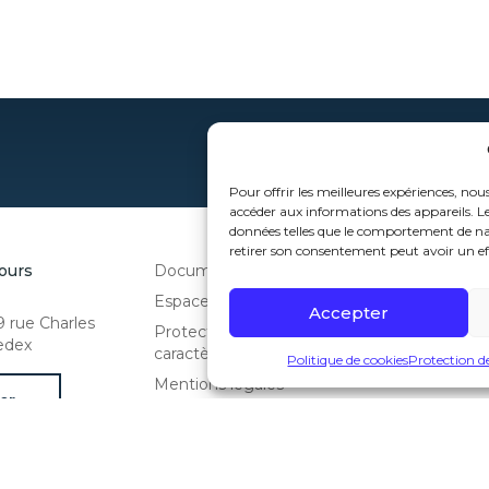
Pour offrir les meilleures expériences, nous
accéder aux informations des appareils. Le
données telles que le comportement de navi
retirer son consentement peut avoir un eff
ours
Documentation
Espace Presse
Accepter
9 rue Charles
Protection des données à
Cedex
caractère personnel
Politique de cookies
Protection d
Mentions légales
er
Administrateur
Politique de cookies (UE)