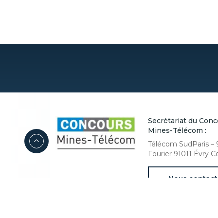
Secrétariat du Conc
Mines-Télécom :
Télécom SudParis – 
Fourier 91011 Évry 
Nous contact