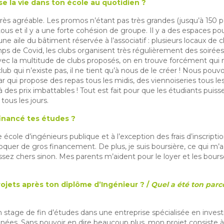
 la vie dans ton école au quotidien ?
 très agréable. Les promos n’étant pas très grandes (jusqu’à 150 
ous et il y a une forte cohésion de groupe. Il y a des espaces po
e aile du bâtiment réservée à l’associatif : plusieurs locaux de c
ps de Covid, les clubs organisent très régulièrement des soirées 
vec la multitude de clubs proposés, on en trouve forcément qui n
ub qui n’existe pas, il ne tient qu’à nous de le créer ! Nous pouv
bar qui propose des repas tous les midis, des viennoiseries tous l
 des prix imbattables ! Tout est fait pour que les étudiants puisse
tous les jours.
inancé tes études ?
ole d’ingénieurs publique et à l’exception des frais d’inscription à
oquer de gros financement. De plus, je suis boursière, ce qui m
assez chers sinon. Mes parents m’aident pour le loyer et les bo
rojets après ton diplôme d’Ingénieur ? /
Quel a été ton par
n stage de fin d’études dans une entreprise spécialisée en inves
ées. Sans pouvoir en dire beaucoup plus, mon projet consiste à l