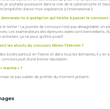
te, je souhaite poursuivre dans la voie de la cybersécurité et travai
d m’empêcher d’avoir mon expérience à l’international !).
) donnerais-tu à quelqu’un qui hésite à passer le concours 
 le tenter ! La journée de concours n’est pas désagréable, on pe
èves. Les examinateurs des épreuves orales sont bienveillants. Au
entretien, ça ne peut qu’être positif.
 sont les atouts du concours Mines-Télécom ?
es écoles partout en France et dans tous les domaines, il y en 
 le concours jouit d’une bonne réputation.
 « mantra » ?
ur, mais ne pas oublier de profiter du moment présent.
nages