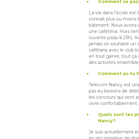
Comment se passe
La vie dans l’école est
connaît plus ou moins t
bâtiment. Nous avons un
une cafétéria. Hors tem
ouverte jusqu’à 23h). A
jamais on souhaite un cl
cafétaria avec le club 
en tout genre, tout ça à
des activités ensemble 
Comment as-tu f
Telecom Nancy est une éc
pas eu besoins de débl
les concours qui sont 
vivre confortablement.
Quels sont tes p
Nancy?
Je suis actuellement e
en récupération de donn