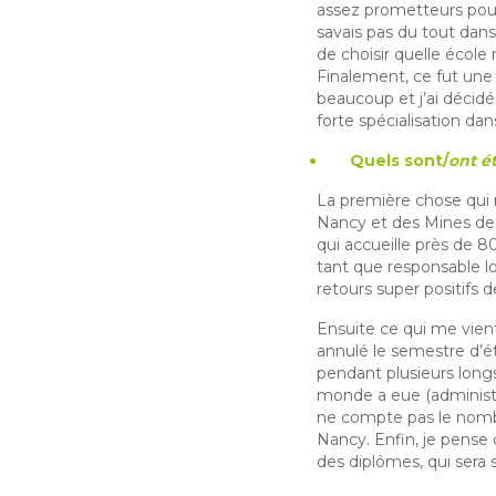
assez prometteurs pour 
savais pas du tout dans
de choisir quelle écol
Finalement, ce fut une 
beaucoup et j’ai décidé
forte spécialisation da
Quels sont/
ont é
La première chose qui m
Nancy et des Mines de 
qui accueille près de 8
tant que responsable log
retours super positifs 
Ensuite ce qui me vient
annulé le semestre d’ét
pendant plusieurs longs 
monde a eue (administr
ne compte pas le nombre
Nancy. Enfin, je pense
des diplômes, qui sera