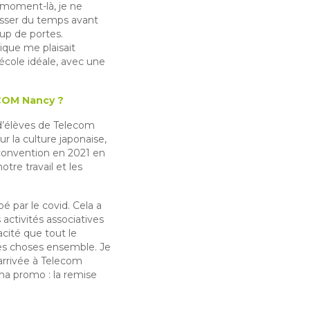
e moment-là, je ne
aisser du temps avant
up de portes.
ique me plaisait
école idéale, avec une
ECOM Nancy ?
 d’élèves de Telecom
 la culture japonaise,
a convention en 2021 en
otre travail et les
é par le covid. Cela a
activités associatives
acité que tout le
des choses ensemble. Je
 arrivée à Telecom
ma promo : la remise