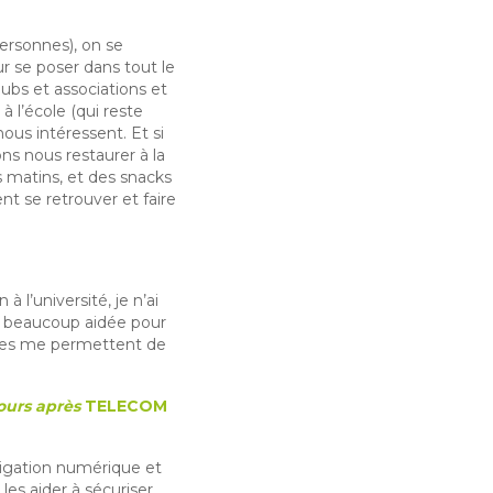
personnes), on se
ur se poser dans tout le
lubs et associations et
à l’école (qui reste
ous intéressent. Et si
ons nous restaurer à la
es matins, et des snacks
nt se retrouver et faire
 l’université, je n’ai
’a beaucoup aidée pour
urses me permettent de
cours après
TELECOM
tigation numérique et
es aider à sécuriser