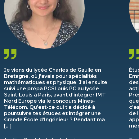
Je viens du lycée Charles de Gaulle en
Étu
Bretagne, où j’avais pour spécialités
Emm
mathématiques et physique. J’ai ensuite
des
suivi une prépa PCSI puis PC au lycée
act
Saint-Louis à Paris, avant d’intégrer IMT
Pré
Nord Europe via le concours Mines-
que
Télécom. Qu’est-ce qui t’a décidé à
c’e
poursuivre tes études et intégrer une
de 
Grande École d’Ingénieur ? Pendant ma
app
[…]
méc