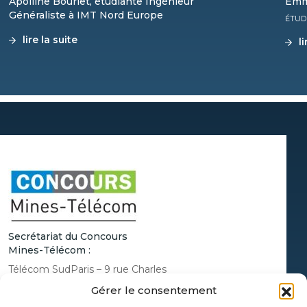
Apolline Bourlet, étudiante Ingénieur
Emm
Généraliste à IMT Nord Europe
ÉTUD
lire la suite
l
Secrétariat du Concours
Mines-Télécom :
Télécom SudParis – 9 rue Charles
Fourier 91011 Évry Cedex
Gérer le consentement