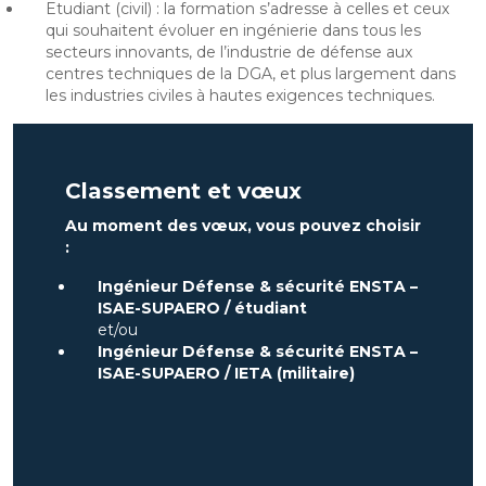
Etudiant (civil) : la formation s’adresse à celles et ceux
qui souhaitent évoluer en ingénierie dans tous les
secteurs innovants, de l’industrie de défense aux
centres techniques de la DGA, et plus largement dans
les industries civiles à hautes exigences techniques.
Classement et vœux
Au moment des vœux, vous pouvez choisir
:
Ingénieur Défense & sécurité ENSTA –
ISAE-SUPAERO / étudiant
et/ou
Ingénieur Défense & sécurité ENSTA –
ISAE-SUPAERO / IETA (militaire)