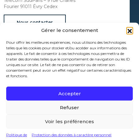
Télécom SudParis – 9 rue Charles
Fourier 91011 Évry Cedex
Nous contacter
Gérer le consentement
Documentation
Pour offrir les meilleures expériences, nous utilisons des technologies
Espace Presse
telles que les cookies pour stocker et/ou accéder aux informations des
Protection des données à caractère personnel
appareils. Le fait de consentir à ces technologies nous permettra de
traiter des données telles que le comportement de navigation ou les ID
Mentions légales
uniques sur ce site. Le fait de ne pas consentir ou de retirer son
Administrateur
consentement peut avoir un effet négatif sur certaines caractéristiques
et fonctions.
Politique de cookies (UE)
[wt_cli_manage_consent]
Accepter
Refuser
Voir les préférences
Politique de
Protection des données à caractère personnel