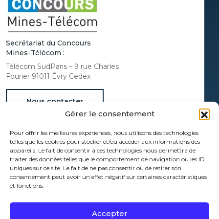
Secrétariat du Concours
Mines-Télécom :
Télécom SudParis – 9 rue Charles
Fourier 91011 Évry Cedex
Nous contacter
Gérer le consentement
Documentation
Pour offrir les meilleures expériences, nous utilisons des technologies
Espace Presse
telles que les cookies pour stocker et/ou accéder aux informations des
Protection des données à caractère personnel
appareils. Le fait de consentir à ces technologies nous permettra de
traiter des données telles que le comportement de navigation ou les ID
Mentions légales
uniques sur ce site. Le fait de ne pas consentir ou de retirer son
Administrateur
consentement peut avoir un effet négatif sur certaines caractéristiques
et fonctions.
Politique de cookies (UE)
[wt_cli_manage_consent]
Accepter